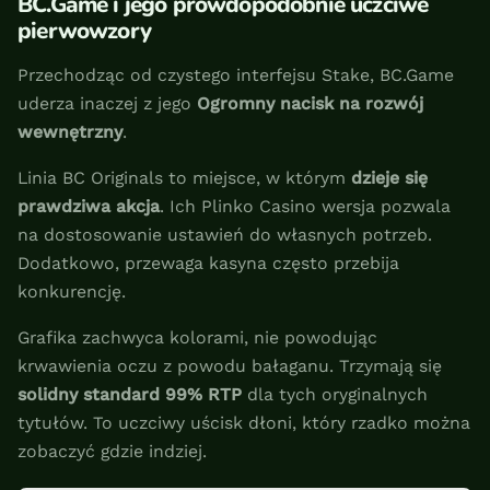
BC.Game i jego prowdopodobnie uczciwe
pierwowzory
Przechodząc od czystego interfejsu Stake, BC.Game
uderza inaczej z jego
Ogromny nacisk na rozwój
wewnętrzny
.
Linia BC Originals to miejsce, w którym
dzieje się
prawdziwa akcja
. Ich
Plinko Casino
wersja pozwala
na dostosowanie ustawień do własnych potrzeb.
Dodatkowo, przewaga kasyna często przebija
konkurencję.
Grafika zachwyca kolorami, nie powodując
krwawienia oczu z powodu bałaganu. Trzymają się
solidny standard 99% RTP
dla tych oryginalnych
tytułów. To uczciwy uścisk dłoni, który rzadko można
zobaczyć gdzie indziej.