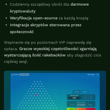
Codzienny szczęśliwy obrót dla
darmowe
kryptowaluty
Weryfikacja open-source
za każdą kroplę
Integracja skryptów sterowana przez
społeczność
Wspinanie się po poziomach VIP naprawdę się
opłaca.
Gracze wysokiej częstotliwości zgarniają
wystarczającą ilość rakebacków
aby złagodzić cios
ciężkiej sesji.