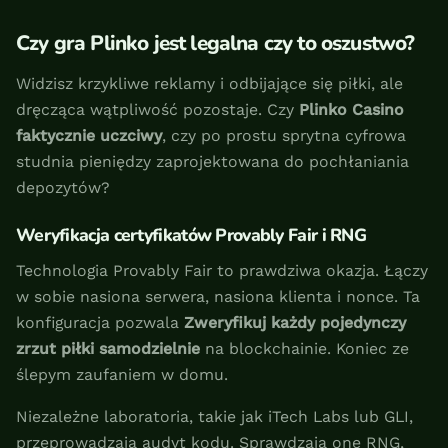
Czy gra Plinko jest legalna czy to oszustwo?
Widzisz krzykliwe reklamy i odbijające się piłki, ale
dręcząca wątpliwość pozostaje. Czy
Plinko Casino
faktycznie uczciwy
, czy po prostu sprytna cyfrowa
studnia pieniędzy zaprojektowana do pochłaniania
depozytów?
Weryfikacja certyfikatów Provably Fair i RNG
Technologia Provably Fair to prawdziwa okazja. Łączy
w sobie nasiona serwera, nasiona klienta i nonce. Ta
konfiguracja pozwala
Zweryfikuj każdy pojedynczy
zrzut piłki samodzielnie
na blockchainie. Koniec ze
ślepym zaufaniem w domu.
Niezależne laboratoria, takie jak iTech Labs lub GLI,
przeprowadzają audyt kodu. Sprawdzają one RNG,