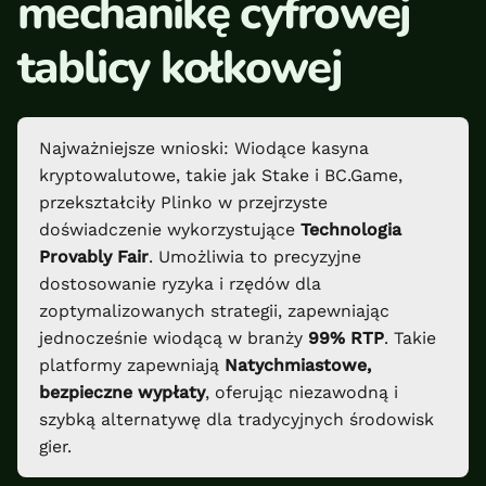
mechanikę cyfrowej
tablicy kołkowej
Najważniejsze wnioski: Wiodące kasyna
kryptowalutowe, takie jak Stake i BC.Game,
przekształciły Plinko w przejrzyste
doświadczenie wykorzystujące
Technologia
Provably Fair
. Umożliwia to precyzyjne
dostosowanie ryzyka i rzędów dla
zoptymalizowanych strategii, zapewniając
jednocześnie wiodącą w branży
99% RTP
. Takie
platformy zapewniają
Natychmiastowe,
bezpieczne wypłaty
, oferując niezawodną i
szybką alternatywę dla tradycyjnych środowisk
gier.