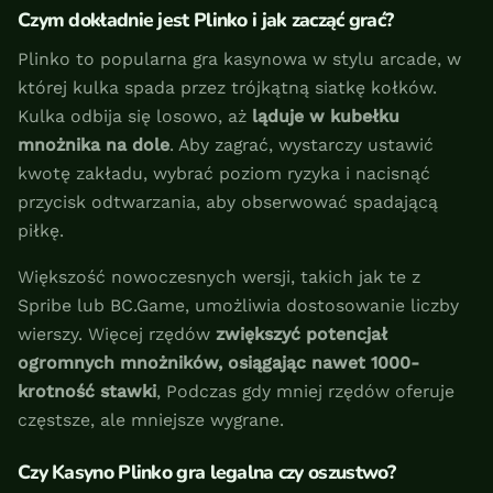
Czym dokładnie jest Plinko i jak zacząć grać?
Plinko to popularna gra kasynowa w stylu arcade, w
której kulka spada przez trójkątną siatkę kołków.
Kulka odbija się losowo, aż
ląduje w kubełku
mnożnika na dole
. Aby zagrać, wystarczy ustawić
kwotę zakładu, wybrać poziom ryzyka i nacisnąć
przycisk odtwarzania, aby obserwować spadającą
piłkę.
Większość nowoczesnych wersji, takich jak te z
Spribe lub BC.Game, umożliwia dostosowanie liczby
wierszy. Więcej rzędów
zwiększyć potencjał
ogromnych mnożników, osiągając nawet 1000-
krotność stawki
, Podczas gdy mniej rzędów oferuje
częstsze, ale mniejsze wygrane.
Czy
Kasyno Plinko
gra legalna czy oszustwo?