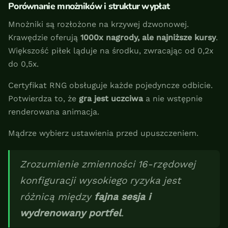
Porównanie mnożników i struktur wypłat
Mnożniki są rozłożone na krzywej dzwonowej.
Krawędzie oferują
1000x nagrody, ale najniższe kursy
.
Większość piłek ląduje na środku, zwracając od 0,2x
do 0,5x.
Certyfikat RNG obsługuje każde pojedyncze odbicie.
Potwierdza to, że
gra jest uczciwa
a nie wstępnie
renderowana animacja.
Mądrze wybierz ustawienia przed upuszczeniem.
Zrozumienie zmienności 16-rzędowej
konfiguracji wysokiego ryzyka jest
różnicą między
fajna sesja i
wydrenowany portfel
.