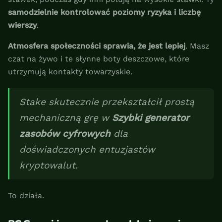
samodzielnie kontrolować poziomy ryzyka i liczbę
wierszy
.
Atmosfera społeczności sprawia, że jest lepiej
. Masz
czat na żywo i te słynne boty deszczowe, które
utrzymują kontakty towarzyskie.
Stake skutecznie przekształcił prostą
mechaniczną grę w
Szybki generator
zasobów cyfrowych
dla
doświadczonych entuzjastów
kryptowalut.
To działa.