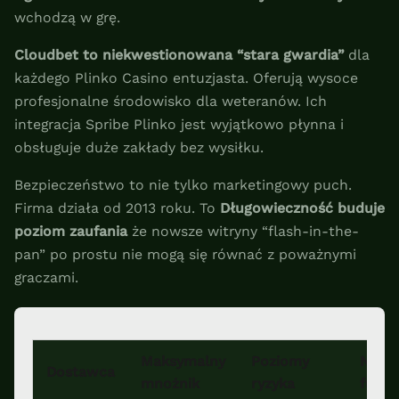
wchodzą w grę.
Cloudbet to niekwestionowana “stara gwardia”
dla
każdego
Plinko Casino
entuzjasta. Oferują wysoce
profesjonalne środowisko dla weteranów. Ich
integracja Spribe Plinko jest wyjątkowo płynna i
obsługuje duże zakłady bez wysiłku.
Bezpieczeństwo to nie tylko marketingowy puch.
Firma działa od 2013 roku. To
Długowieczność buduje
poziom zaufania
że nowsze witryny “flash-in-the-
pan” po prostu nie mogą się równać z poważnymi
graczami.
Maksymalny
Poziomy
Najle
Dostawca
mnożnik
ryzyka
funkc