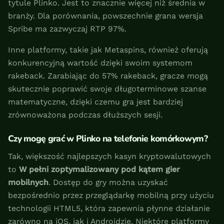
tytule Plinko. Jest to znacznie więcej niż średnia w
branży. Dla porównania, powszechnie grana wersja
Spribe ma zazwyczaj RTP 97%.
Inne platformy, takie jak Metaspins, również oferują
konkurencyjną wartość dzięki swoim systemom
rakeback. Zarabiając do 57% rakeback, gracze mogą
skutecznie poprawić swoje długoterminowe szanse
matematyczne, dzięki czemu gra jest bardziej
zrównoważona podczas dłuższych sesji.
Czy mogę grać w Plinko na telefonie komórkowym?
Tak, większość najlepszych kasyn kryptowalutowych
to
W pełni zoptymalizowany pod kątem gier
mobilnych
. Dostęp do gry można uzyskać
bezpośrednio przez przeglądarkę mobilną przy użyciu
technologii HTML5, która zapewnia płynne działanie
zarówno na iOS, jak i Androidzie. Niektóre platformy