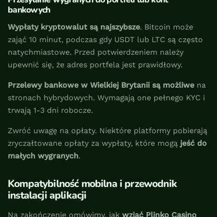
bankowych
Wypłaty kryptowalut są najszybsze
. Bitcoin może
zająć 10 minut, podczas gdy USDT lub LTC są często
natychmiastowe. Przed potwierdzeniem należy
upewnić się, że adres portfela jest prawidłowy.
Przelewy bankowe w Wielkiej Brytanii są możliwe
na
stronach hybrydowych. Wymagają one pełnego KYC i
trwają 1-3 dni robocze.
Zwróć uwagę na opłaty. Niektóre platformy pobierają
zryczałtowane opłaty za wypłaty, które mogą
jeść do
małych wygranych
.
Kompatybilność mobilna i przewodnik
instalacji aplikacji
Na zakończenie omówimy, jak
wziąć
Plinko Casino