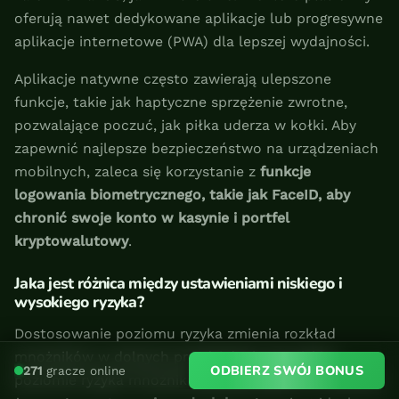
oferują nawet dedykowane aplikacje lub progresywne
aplikacje internetowe (PWA) dla lepszej wydajności.
Aplikacje natywne często zawierają ulepszone
funkcje, takie jak haptyczne sprzężenie zwrotne,
pozwalające poczuć, jak piłka uderza w kołki. Aby
zapewnić najlepsze bezpieczeństwo na urządzeniach
mobilnych, zaleca się korzystanie z
funkcje
logowania biometrycznego, takie jak FaceID, aby
chronić swoje konto w kasynie i portfel
kryptowalutowy
.
Jaka jest różnica między ustawieniami niskiego i
wysokiego ryzyka?
Dostosowanie poziomu ryzyka zmienia rozkład
mnożników w dolnych przedziałach. Na niskim
ODBIERZ SWÓJ BONUS
271
gracze online
poziomie ryzyka mnożniki są bliżej siebie, co oznacza,