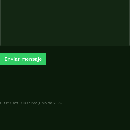
Enviar mensaje
Última actualización: junio de 2026